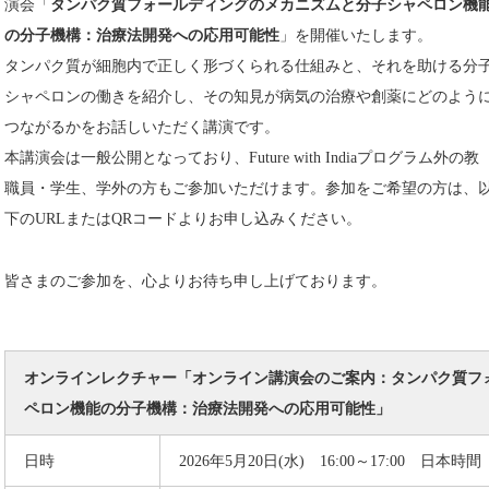
演会
「
タンパク質フォールディングのメカニズムと分子シャペロン機
の分子機構：治療法開発への応用可能性
」
を開催いたします。
タンパク質が細胞内で正しく形づくられる仕組みと、それを助ける分
シャペロンの働きを紹介し、その知見が病気の治療や創薬にどのよう
つながるかをお話しいただく講演です。
本講演会は一般公開となっており、Future with Indiaプログラム外の教
職員・学生、学外の方もご参加いただけます。参加をご希望の方は、
下のURLまたはQRコードよりお申し込みください。
皆さまのご参加を、心よりお待ち申し上げております。
オンラインレクチャー「オンライン講演会のご案内：タンパク質フ
ペロン機能の分子機構：治療法開発への応用可能性」
日時
2026年5月20日(水) 16:00～17:00 日本時間