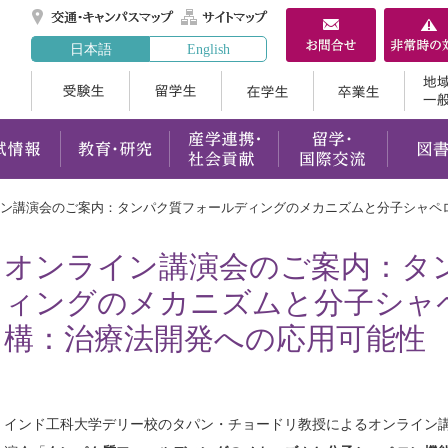
交通・キャンパスマ
サイトマップ
日本語
English
受験生
留学生
在学生
案内
学部・大学院
入試情報
教育・研究
産学連携
ン講演会のご案内：タンパク質フォールディングのメカニズムと分子シャペ
オンライン講演会のご案内：タ
ィングのメカニズムと分子シャ
構：治療法開発への応用可能性
インド工科大学デリー校のタパン・チョードリ教授によるオンライン