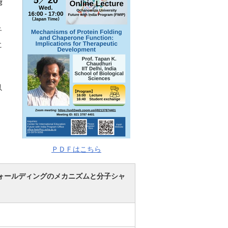
能
子
に
以
ＰＤＦはこちら
ォールディングのメカニズムと分子シャ