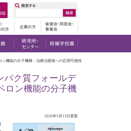
ップ
卒業生
地域・一般の方
企業の方
後援会・
・社会貢献
留学・国際交流
図書館
研究所・センター
附属学校園
ロン機能の分子機構：治療法開発への応用可能性
ンパク質フォールデ
ペロン機能の分子機
2026年5月13日更新
講