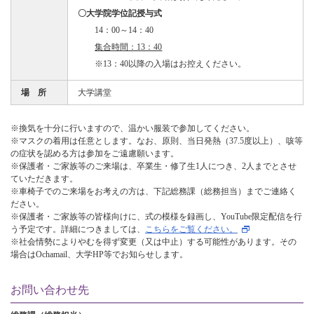
〇大学院学位記授与式
14：00～14：40
集合時間：13：40
※13：40以降の入場はお控えください。
場 所
大学講堂
※換気を十分に行いますので、温かい服装で参加してください。
※マスクの着用は任意とします。なお、原則、当日発熱（37.5度以上）、咳等
の症状を認める方は参加をご遠慮願います。
※保護者・ご家族等のご来場は、卒業生・修了生1人につき、2人までとさせ
ていただきます。
※車椅子でのご来場をお考えの方は、下記総務課（総務担当）までご連絡く
ださい。
※保護者・ご家族等の皆様向けに、式の模様を録画し、YouTube限定配信を行
う予定です。詳細につきましては、
こちらをご覧ください。
※社会情勢によりやむを得ず変更（又は中止）する可能性があります。その
場合はOchamail、大学HP等でお知らせします。
お問い合わせ先