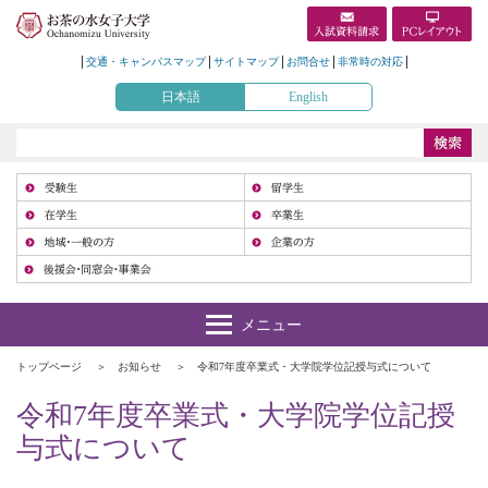
交通・キャンパスマップ
サイトマップ
お問合せ
非常時の対応
日本語
English
受
在
地
トップページ
お知らせ
令和7年度卒業式・大学院学位記授与式について
令和7年度卒業式・大学院学位記授
与式について