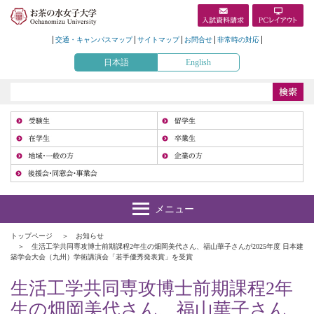
交通・キャンパスマップ
サイトマップ
お問合せ
非常時の対応
日本語
English
受
在
地
トップページ
お知らせ
生活工学共同専攻博士前期課程2年生の畑岡美代さん、福山華子さんが2025年度 日本建
築学会大会（九州）学術講演会「若手優秀発表賞」を受賞
生活工学共同専攻博士前期課程2年
生の畑岡美代さん、福山華子さん