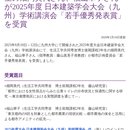
が2025年度 日本建築学会大会（九
州）学術講演会「若手優秀発表賞」
を受賞
2026年2月10日更新
2025年9月10日～12日に九州大学にて開催された2025年度大会日本建築学会大
会（九州）学術講演会にて、生活工学共同専攻博士後期課程2年生の畑岡美代
さん、福山華子さん（指導教員：藤山真美子准教授）が都市計画委員会「若
手優秀発表賞」を受賞しました。
受賞題目
○畑岡美代（生活工学共同専攻 博士前期課程2年生 藤山研究室）
「都市における女性視点からみた公衆トイレの分布状況と快適性に関する研
究 ―東京都豊島区における実態調査を通じて―」
○福山華子（生活工学共同専攻 博士前期課程2年生 藤山研究室）
「東京都内の6区を対象とした都市農業の現状比較 ―都市農地の保全と活用に
よる都市アメニティの拡充―」
2025年度大会 日本建築学会大会（九州）学術講演会
（新しいウインドウ