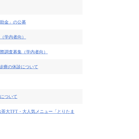
補助金」の公募
集（学内者向）
国際調査募集（学内者向）
般診療の休診について
ンについて
 お茶大TFT・大人気メニュー「とりたま