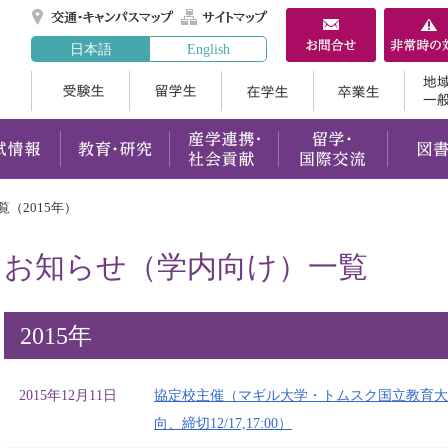
交通・キャンパスマ
サイトマップ
日本語
English
受験生
留学生
在学生
案内
学部・大学院
入試情報
教育・研究
産学連携
（2015年）
お知らせ（学内向け）一覧
2015年
2015年12月11日
協定校主催（マギル大学・トムスク国立教育大
向、締切12/17,17:00）