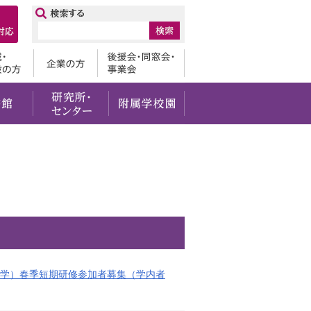
ップ
卒業生
地域・一般の方
企業の方
後援会・
・社会貢献
留学・国際交流
図書館
研究所・センター
附属学校園
学）春季短期研修参加者募集（学内者