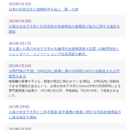
2023年5月18日
日本の伝統文化と植物科学を結ぶ「紫」の糸
2023年3月29日
お茶の水女子大学と日本芸術文化振興会の連携及び協力に関する協定を
締結
2023年3月17日
富士通とお茶の水女子大学がAI倫理社会連携講座を設置 -AI倫理技術と
ジェンダード・イノベーションで社会課題を解決 -
2023年2月24日
AI専門家の予測：10年以内に家事に費やす時間の40%が自動化される可
能性がある
無報酬の家事や子ども・家族の世話に割かれている4割は、10年以内に自動化
できる可能性があるという、お茶の水女子大学とOxford大学の共同研究による
専門家調査の結果が、2023年2月22日、学術雑誌『PLOS ONE』で発表されま
した。
2023年2月9日
お茶の水女子大学と三井不動産 産学連携の推進に関する包括的連携協力
に係る協定を締結
2023年1月20日