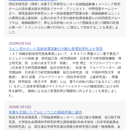
理化学研究所（理研）光量子工学研究センター生細胞超解像イメージング研究
チームの清水優太朗大学院生リサーチ・アソシエイト、中野明彦チームリー
ダー、環境資源科学研究センター技術基盤部門質量分析・顕微鏡解析ユニット
の豊岡公徳上級技師、お茶の水女子大学の植村知博准教授らの共同研究グルー
プ※は、植物細胞内で、異なる目的地へのタンパク質輸送を担う2種類の区画
が単一の「トランスゴルジ網 (TGN)[1]」に独立して存在することを発見しま
した。
2020年6月16日
スピン流を介した流体発電現象の大幅な発電効率向上を実現
ＪＳＴ 戦略的創造研究推進事業において、ＥＲＡＴＯ 齊藤スピン量子整流プ
ロジェクトの髙橋 遼 研究協力員（研究開始時 日本原子力研究開発機構 博
士研究員、現 お茶の水女子大学 助教）、中堂 博之 サブグループリーダー
（日本原子力研究開発機構 副主任研究員）、松尾 衛 グループリーダー（研
究開始時 日本原子力研究開発機構 副主任研究員、現 中国科学院大学 准
教授）、前川 禎通 グループリーダー（理化学研究所 上級研究員）、齊藤
英治 研究総括（東京大学 教授）らは、電子の自転の流れであるスピン流注
1）を介した流体発電現象のマイクロメートルスケールの微細流路における特
性を解明し、微細になるほど発電効率が飛躍的に向上することを発見しまし
た。
2020年5月19日
色素を欠損したアルビノウニの系統作製に成功
筑波大学生命環境系（下田臨海実験センター）の谷口俊介准教授、谷口順子研
究員、大学院生命環境科学研究科博士課程後期2年鈴木智佳（日本学術振興会
特別研究員）は、国立遺伝学研究所遺伝情報分析研究室の池尾一穂准教授、金