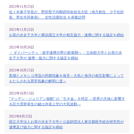
2021年11月25日
佐々木泰子学長が、野田聖子内閣府特命担当大臣（地方創生、少子化対
策、男女共同参画）、女性活躍担当 を表敬訪問
2021年11月22日
お茶の水女子大学と横浜国立大学が相互協力・連携に関する協定を締結
2021年10月26日
－ ダイバーシティ・産学連携分野の新展開へ －立命館大学とお茶の水
女子大学が 連携・協力に関する協定を締結
2021年10月15日
黒潮とメキシコ湾流の同期現象を発見～大気と海洋の相互影響によって
もたらされる異常気象の解明に道～
2021年10月13日
“マッデン・ジュリアン振動” の「引き金」を特定 ―世界の天候に影響す
る巨大雲群発生の鍵は赤道上空の大気波動―
2021年8月23日
国立大学法人お茶の水女子大学と公益財団法人東京都医学総合研究所が
連携及び協力に関する協定を締結