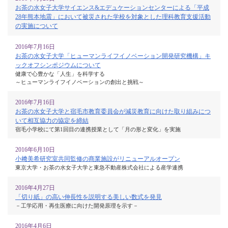
お茶の水女子大学サイエンス&エデュケーションセンターによる「平成
28年熊本地震」において被災された学校を対象とした理科教育支援活動
の実施について
2016年7月16日
お茶の水女子大学「ヒューマンライフイノベーション開発研究機構」キ
ックオフシンポジウムについて
健康で心豊かな「人生」を科学する
～ヒューマンライフイノベーションの創出と挑戦～
2016年7月16日
お茶の水女子大学と宿毛市教育委員会が減災教育に向けた取り組みにつ
いて相互協力の協定を締結
宿毛小学校にて第1回目の連携授業として「月の形と変化」を実施
2016年6月10日
小﨑美希研究室共同監修の商業施設がリニューアルオープン
東京大学・お茶の水女子大学と東急不動産株式会社による産学連携
2016年4月27日
「切り紙」の高い伸長性を説明する美しい数式を発見
－工学応用・再生医療に向けた開発原理を示す－
2016年4月6日