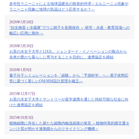
多年性ラニーニャによる地球温暖化の散発的停滞～エルニーニョ現象や
ラニーニャ現象に地球の気温はどう応答するか？～
2026年5月18日
“抗生物質＋冷蔵庫”でウニ精子を長期保存 ～ 研究・水産・教育現場への
幅広い応用に期待 ～
2026年3月26日
お茶の水女子大学とLIXIL、ジェンダード・イノベーションの観点から
未来の豊かな暮らしに寄与することを目的に、連携協定を締結
2026年1月9日
量子分子シミュレーションを「経験」から「予測科学」へ―電子状態応
答に基づく新しいQM/MM設計原理を確立―
2025年12月17日
お茶の水女子大学とサントリーが産学連携を通じた持続可能な社会に向
けた連携協定を締結
2025年10月3日
植物細胞に存在した新たな細胞内輸送経路の発見 ～植物特異的膜交通タ
ンパク質が明かす液胞膜からのリサイクリング機構～