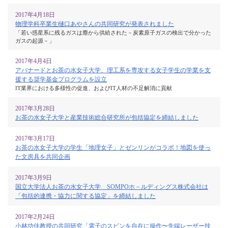
2017年4月18日
物理学科卒業生樋口あやさんの共同研究が発表されました
「若い惑星系に残るガスは塵から供給された－炭素原子ガスの検出で分かった
ガスの起源－」
2017年4月4日
アバナードとお茶の水女子大学、理工系を専攻する女子学生の学業を支
援する奨学基金プログラムを設立
IT業界における多様性の促進、およびIT人材の不足解消に貢献
2017年3月28日
お茶の水女子大学と産業技術総合研究所が包括協定を締結しました
2017年3月17日
お茶の水女子大学の学生「地理女子」とゼンリンがコラボ！地図を使っ
た文房具を共同企画
2017年3月9日
国立大学法人お茶の水女子大学 SOMPOホ－ルディングス株式会社は
「包括的連携・協力に関する協定」を締結しました
2017年2月24日
小林功佳教授の共同研究「電子のスピンを自在に操作〜先端レーザー技