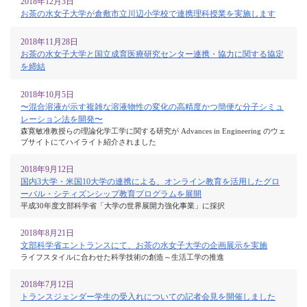
2018年12月3日
お茶の水女子大学が倉敷市立川辺小学校で連携理科授業を実施します
2018年11月28日
お茶の水女子大学と国立成育医療研究センター連携・協力に関する協定
を締結
2018年10月5日
〜混合溶液が示す複雑な溶液物性の変化の高精度かつ簡便な分子シミュ
レーション法を開発〜
森寛敏准教授らの理論化学工学に関する研究が Advances in Engineering のウェ
ブサイトにてハイライト紹介されました
2018年9月12日
国内3大学・米国10大学の連携による、オンライン教育を活用したグロ
ーバル・シティズンシップ教育プログラムを展開
平成30年度文部科学省「大学の世界展開力強化事業」に採択
2018年8月21日
文部科学省エントランスにて、お茶の水女子大学の企画展示を実施
ライフスタイルに合わせた科学技術の創造～生活工学の推進
2018年7月12日
トランスジェンダー学生の受入れについての記者会見を開催しました