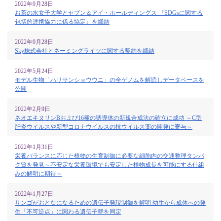
2022年9月28日
お茶の水女子大学とセブン＆アイ・ホールディングス 『SDGsに関する
包括的連携協力に係る協定』を締結
2022年9月28日
Sky株式会社とネーミングライツに関する契約を締結
2022年5月24日
モデル生物「ハリサンショウウニ」の全ゲノムを解読しデータベースを
公開
2022年2月9日
ネオエキヌリンBおよび16種の誘導体の新規合成法の確立に成功 ～C型
肝炎ウイルスや新型コロナウイルスの抗ウイルス薬の開発に寄与～
2022年1月31日
栄養バランスに応じた植物の生育制御に必要な細胞内の交通整理タンパ
ク質を発見～不安定な栄養環境でも安定した植物成長を可能にする仕組
みの解明に期待～
2022年1月27日
サンゴがおとなになるための遺伝子発現制御を解明 幼生から成体への発
生「不可逆点」に関わる遺伝子群を同定