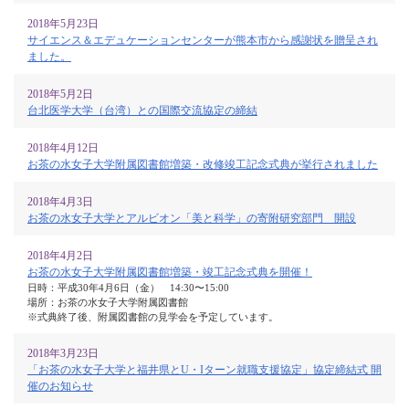
2018年5月23日
サイエンス＆エデュケーションセンターが熊本市から感謝状を贈呈され
ました。
2018年5月2日
台北医学大学（台湾）との国際交流協定の締結
2018年4月12日
お茶の水女子大学附属図書館増築・改修竣工記念式典が挙行されました
2018年4月3日
お茶の水女子大学とアルビオン「美と科学」の寄附研究部門 開設
2018年4月2日
お茶の水女子大学附属図書館増築・竣工記念式典を開催！
日時：平成30年4月6日（金） 14:30〜15:00
場所：お茶の水女子大学附属図書館
※式典終了後、附属図書館の見学会を予定しています。
2018年3月23日
「お茶の水女子大学と福井県とU・Iターン就職支援協定」協定締結式 開
催のお知らせ