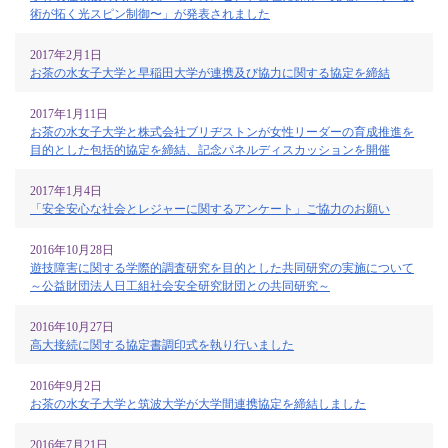
術が拓く光スピン制御〜」が発表されました
2017年2月1日
お茶の水女子大学と早稲田大学が連携及び協力に関する協定を締結
2017年1月11日
お茶の水女子大学と株式会社ブリヂストンが女性リーダーの育成推進を
目的とした包括的協定を締結、記念パネルディスカッションを開催
2017年1月4日
「安全安心な社会とレジャーに関するアンケート」ご協力のお願い
2016年10月28日
遊技障害に関する学際的調査研究を目的とした共同研究の実施について
～公益財団法人日工組社会安全研究財団との共同研究～
2016年10月27日
高大接続に関する協定書調印式を執り行いました
2016年9月2日
お茶の水女子大学と筑波大学が大学間連携協定を締結しました
2016年7月21日