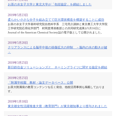
お茶の水女子大学と東北大学が「包括協定」を締結しました
2019年5月23日
柔らかい小さな分子を組み立てて巨大環状構造を構築することに成功
お茶の水女子大学基幹研究院自然科学系 三宅亮介講師と東京農工大学大学院
工学研究院応用化学部門 村岡貴博准教授との共同研究成果が5月16日に
Journal of the American Chemical Society誌の電子版として公開されました。
2019年5月20日
クリアランスによる脳卒中後の損傷拡大の抑制 －脳内の水の動きが鍵
－
2019年3月25日
新日鉄住金ソリューションズと、ネーミングライツに関する協定を締結
2019年2月25日
「附属学校園 教材・論文データベース」公開
お茶大附属発の教育コンテンツを広く発信、他校活用事例も掲載しておりま
す。
2019年1月18日
東京都女性活躍推進大賞（教育部門）が東京都知事より授与されました