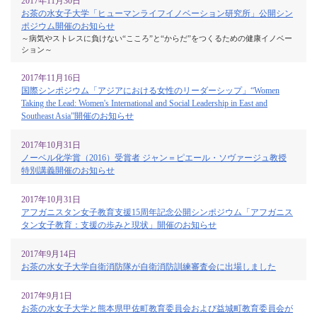
2017年11月30日
お茶の水女子大学「ヒューマンライフイノベーション研究所」公開シン
ポジウム開催のお知らせ
～病気やストレスに負けない“こころ”と“からだ”をつくるための健康イノベー
ション～
2017年11月16日
国際シンポジウム「アジアにおける女性のリーダーシップ」“Women
Taking the Lead: Women's International and Social Leadership in East and
Southeast Asia”開催のお知らせ
2017年10月31日
ノーベル化学賞（2016）受賞者 ジャン＝ピエール・ソヴァージュ教授
特別講義開催のお知らせ
2017年10月31日
アフガニスタン女子教育支援15周年記念公開シンポジウム「アフガニス
タン女子教育：支援の歩みと現状」開催のお知らせ
2017年9月14日
お茶の水女子大学自衛消防隊が自衛消防訓練審査会に出場しました
2017年9月1日
お茶の水女子大学と熊本県甲佐町教育委員会および益城町教育委員会が