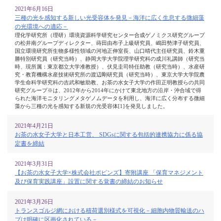
2021年6月16日
三種の光を感知する新しい光受容体を発見－海洋に広く生息する微細藻
の光環境への適応－
理化学研究所（理研）環境資源科学研究センター合成ゲノミクス研究グループ
の松井南グループディレクター、蒔田由布子上級研究員、嶋田勢津子研究員、
国立環境研究所生物多様性領域の河地正伸室長、山口晴代主任研究員、鈴木重
勝特別研究員（研究当時）、静岡大学大学院理学研究科の成川礼講師（研究当
時、現所属：東京都立大学准教授）、伏見圭司特任助教（研究当時）、水産研
究・教育機構水産技術研究所の渡辺剛研究員（研究当時）、東京大学大学院農
学生命科学研究科の吉武和敏助教、お茶の水女子大学の作田正明教授らの共同
研究グループ※は、2012年から2014年にかけて東北地方の沿岸・沖合域で得
られた海洋モニタリングメタゲノムデータを利用し、海洋に広く分布する微細
藻から三種の光を感知する新規の光受容体[1]を発見しました。
2021年4月21日
お茶の水女子大学と日本工営、 SDGsに関する包括的連携協力に係る協
定書を締結
2021年3月31日
【お茶の水女子大学×株式会社ポピンズ】寄附講座 「保育マネジメント
及び保育実践講座」設置に関する覚書の締結のお知らせ
2021年3月26日
トランスゴルジ網における積荷選別様式を可視化－細胞内物質輸送のハ
ブは明確に区画化されている－