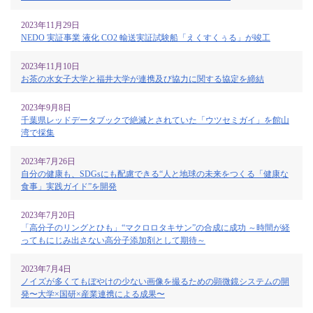
2023年11月29日
NEDO 実証事業 液化 CO2 輸送実証試験船「えくすくぅる」が竣工
2023年11月10日
お茶の水女子大学と福井大学が連携及び協力に関する協定を締結
2023年9月8日
千葉県レッドデータブックで絶滅とされていた「ウツセミガイ」を館山
湾で採集
2023年7月26日
自分の健康も、SDGsにも配慮できる“人と地球の未来をつくる「健康な
食事」実践ガイド”を開発
2023年7月20日
「高分子のリングとひも」“マクロロタキサン”の合成に成功 ～時間が経
ってもにじみ出さない高分子添加剤として期待～
2023年7月4日
ノイズが多くてもぼやけの少ない画像を撮るための顕微鏡システムの開
発〜大学×国研×産業連携による成果〜