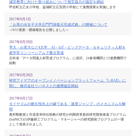
減災教育に向けた取り組みについて相互協力の協定を締結
甲佐町立乙女小学校、益城町立広安西小学校にて連携授業を実施します
2017年9月1日
「お茶の水女子大学正門門扉復元完成式典」の開催について
＜9/11更新：開催報告を公開しました＞
2017年8月29日
早大・お茶大など4大学、AI・IoT・ビッグデータ・セキュリティ人材を
産学官コンソーシアムで重点育成
文科省「データ関連人材育成プログラム」に採択、24参画機関と12連携機関で
始動
2017年8月28日
研究アイデアのオープンイノベーションプラットフォーム『L-RAD』に
関し、株式会社リバネスとの連携協定締結
2017年8月17日
タイヤゴムの耐久性向上の鍵である「速度ジャンプ」のメカニズムを解
明
奥村剛教授と作道直幸特任助教の研究が内閣府革新的研究開発推進プログラム
(ImPACT)の伊藤耕三プログラム・マネージャーの研究開発プログラムの一環
として発表されました