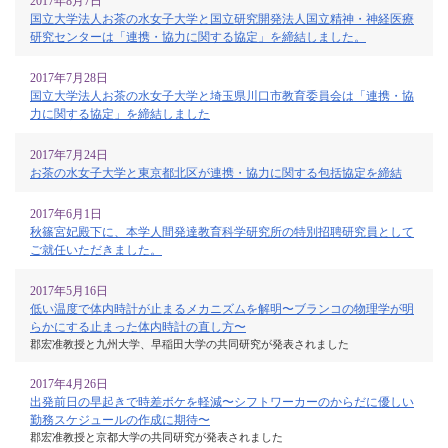
2017年8月7日
国立大学法人お茶の水女子大学と国立研究開発法人国立精神・神経医療
研究センターは「連携・協力に関する協定」を締結しました。
2017年7月28日
国立大学法人お茶の水女子大学と埼玉県川口市教育委員会は「連携・協
力に関する協定」を締結しました
2017年7月24日
お茶の水女子大学と東京都北区が連携・協力に関する包括協定を締結
2017年6月1日
秋篠宮妃殿下に、本学人間発達教育科学研究所の特別招聘研究員として
ご就任いただきました。
2017年5月16日
低い温度で体内時計が止まるメカニズムを解明〜ブランコの物理学が明
らかにする止まった体内時計の直し方〜
郡宏准教授と九州大学、早稲田大学の共同研究が発表されました
2017年4月26日
出発前日の早起きで時差ボケを軽減〜シフトワーカーのからだに優しい
勤務スケジュールの作成に期待〜
郡宏准教授と京都大学の共同研究が発表されました