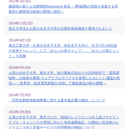
2025年2月14日
糖尿病の新たな治療標的Betageninを発見 ～膵β細胞の増殖を促進する革
新的な糖尿病治療薬の開発に期待～
2024年11月25日
国立大学法人お茶の水女子大学の次期学長候補者が選考されました
2024年9月12日
東京工業大学・お茶の水女子大学・奈良女子大学が「女子STEAM生徒
の未来チャレンジ」にて「みらいの扉キャンプ」、「みらいの扉ビジッ
ト」を実施
2024年9月10日
お茶の水女子大学、東京大学、味の素株式会社との共同研究で「電気調
味料」の技術を開発 ウェアラブルデバイスを使用したおいしい減塩の実
現へ ～世界初、経皮電気刺激を活用して減塩食品の味を調整～
2024年7月30日
「同窓会館跡地整備事業に関する基本協定書の締結」について
2024年2月28日
お茶の水女子大学、東京ガスの「地域のレジリエンス向上及びサスティ
ナブル・キャンパスの実現に向けた包括連携協定」の締結と自治体のレ
ジリエンス向上支援サービスの共同開発の開始について