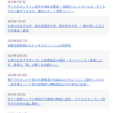
2025年7月7日
子どものオンライン依存を弱める要因 ～母親のコントロール力、子ども
が自ら集中できる力、健全なネット環境づくり～
2025年7月1日
お茶の水女子大学、東京外国語大学、東京科学大学、一橋大学による三
大学連合へ参加
2025年6月17日
温暖化緩和策がもたらすエルニーニョの頻発化
2025年5月22日
お茶の水女子大学とJAL が連携協定を締結 ～ダイバーシティ推進によ
る、多様な「個」が輝く社会創りへ～
2025年5月16日
種子でのタンパク質の大量輸送の仕組みはどのようにして誕生したのか
～膜交通タンパク質の段階的な機能変化が示す進化の足跡～
2025年5月2日
正十二面体リンクの球殻分子構造の構築に成功 －ウイルスキャプシド状
分子の化学合成に期待－