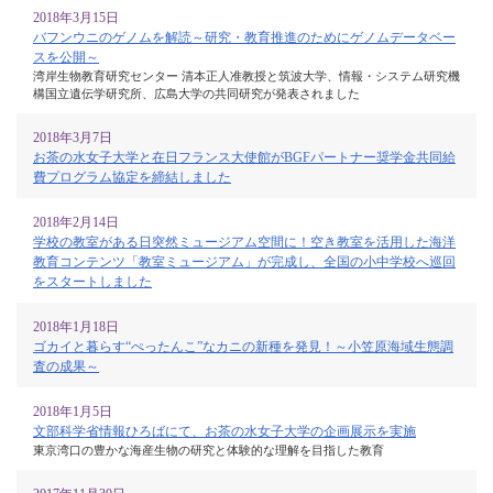
2018年3月15日
バフンウニのゲノムを解読～研究・教育推進のためにゲノムデータベー
スを公開～
湾岸生物教育研究センター 清本正人准教授と筑波大学、情報・システム研究機
構国立遺伝学研究所、広島大学の共同研究が発表されました
2018年3月7日
お茶の水女子大学と在日フランス大使館がBGFパートナー奨学金共同給
費プログラム協定を締結しました
2018年2月14日
学校の教室がある日突然ミュージアム空間に！空き教室を活用した海洋
教育コンテンツ「教室ミュージアム」が完成し、全国の小中学校へ巡回
をスタートしました
2018年1月18日
ゴカイと暮らす“ぺったんこ”なカニの新種を発見！～小笠原海域生態調
査の成果～
2018年1月5日
文部科学省情報ひろばにて、お茶の水女子大学の企画展示を実施
東京湾口の豊かな海産生物の研究と体験的な理解を目指した教育