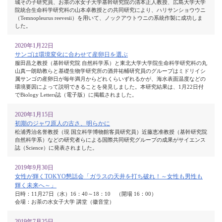
城その子研究員、お茶の水女子大学基幹研究院の清本正人教授、広島大学大学
院統合生命科学研究科の山本卓教授との共同研究により、ハリサンショウウニ
（Temnopleurus reevesii）を用いて、ノックアウトウニの系統作製に成功しま
した。
2020年1月22日
サンゴは環境変化に合わせて産卵日を選ぶ
服田昌之教授（基幹研究院 自然科学系）と東北大学大学院生命科学研究科の丸
山真一朗助教らと基礎生物学研究所の酒井祐輔研究員のグループはミドリイシ
属サンゴの産卵日が毎年満月からどれくらいずれるかが、海水表面温度などの
環境要因によって説明できることを発見しました。本研究結果は、1月22日付
でBiology Letters誌（電子版）に掲載されました。
2020年1月15日
初期のジャワ原人の古さ、明らかに
松浦秀治名誉教授（現 国立科学博物館客員研究員）近藤恵准教授（基幹研究院
自然科学系）などの研究者らによる国際共同研究グループの成果がサイエンス
誌（Science）に発表されました。
2019年9月30日
女性が輝くTOKYO懇話会「ガラスの天井を打ち破れ！～女性も男性も
輝く未来へ～」
日時：11月27日（水）16：40～18：10 （開場 16：00）
会場：お茶の水女子大学 講堂（徽音堂）
2019年7月25日