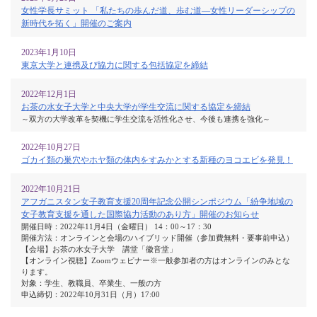
女性学長サミット 「私たちの歩んだ道、歩む道―女性リーダーシップの
新時代を拓く」開催のご案内
2023年1月10日
東京大学と連携及び協力に関する包括協定を締結
2022年12月1日
お茶の水女子大学と中央大学が学生交流に関する協定を締結
～双方の大学改革を契機に学生交流を活性化させ、今後も連携を強化～
2022年10月27日
ゴカイ類の巣穴やホヤ類の体内をすみかとする新種のヨコエビを発見！
2022年10月21日
アフガニスタン女子教育支援20周年記念公開シンポジウム「紛争地域の
女子教育支援を通した国際協力活動のあり方」開催のお知らせ
開催日時：2022年11月4日（金曜日） 14：00～17：30
開催方法：オンラインと会場のハイブリッド開催（参加費無料・要事前申込）
【会場】お茶の水女子大学 講堂「徽音堂」
【オンライン視聴】Zoomウェビナー※一般参加者の方はオンラインのみとな
ります。
対象：学生、教職員、卒業生、一般の方
申込締切：2022年10月31日（月）17:00