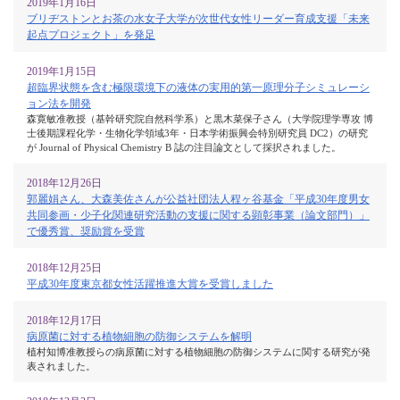
2019年1月16日
ブリヂストンとお茶の水女子大学が次世代女性リーダー育成支援「未来
起点プロジェクト」を発足
2019年1月15日
超臨界状態を含む極限環境下の液体の実用的第一原理分子シミュレーシ
ョン法を開発
森寛敏准教授（基幹研究院自然科学系）と黒木菜保子さん（大学院理学専攻 博
士後期課程化学・生物化学領域3年・日本学術振興会特別研究員 DC2）の研究
が Journal of Physical Chemistry B 誌の注目論文として採択されました。
2018年12月26日
郭麗娟さん、大森美佐さんが公益社団法人程ヶ谷基金「平成30年度男女
共同参画・少子化関連研究活動の支援に関する顕彰事業（論文部門）」
で優秀賞、奨励賞を受賞
2018年12月25日
平成30年度東京都女性活躍推進大賞を受賞しました
2018年12月17日
病原菌に対する植物細胞の防御システムを解明
植村知博准教授らの病原菌に対する植物細胞の防御システムに関する研究が発
表されました。