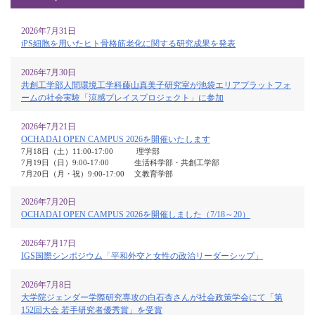
2026年7月31日
iPS細胞を用いたヒト骨格筋老化に関する研究成果を発表
2026年7月30日
共創工学部人間環境工学科藤山真美子研究室が池袋エリアプラットフォ
ームの社会実験「涼感プレイスプロジェクト」に参加
2026年7月21日
OCHADAI OPEN CAMPUS 2026を開催いたします
7月18日（土）11:00-17:00 理学部
7月19日（日）9:00-17:00 生活科学部・共創工学部
7月20日（月・祝）9:00-17:00 文教育学部
2026年7月20日
OCHADAI OPEN CAMPUS 2026を開催しました（7/18～20）
2026年7月17日
IGS国際シンポジウム「平和外交と女性の政治リーダーシップ」
2026年7月8日
大学院ジェンダー学際研究専攻の白石杏さんが社会政策学会にて「第
152回大会 若手研究者優秀賞」を受賞