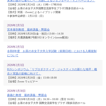
未来の豊かな暮らしへ：共創によるジェンダード・イノベーション」
【日時】2026年2月24日（火）15時～17時30分
【会場】お茶の水女子大学国際交流留学生プラザ2階多目的ホール
【形式】対面・Zoomによるハイブリッド開催
※参加申込締切：2月22日（日）
2026年2月5日
宮本泰則教授 最終講義・懇親会
【日時】2026年3月20日(金・祝日) 13:00～14:30
【場所】共通講義棟2号館102/オンライン(zoom配信)
2026年2月5日
令和8年度 お茶の水女子大学入学試験（前期日程）における入構規制
について
2026年2月3日
IGSシンポジウム「リプロダクティブ・ジャスティスの新たな地平：概
念と実践の架橋に向けて」
【日時】2026年2月20日（金）15:00-18:00
【会場】Zoom ウェビナー
2026年1月30日
森義仁教授 最終講義・懇親会
【日時】2026年3月16日（月）16:30～18:00（受付 16:00）
【会場】お茶の水女子大学 国際交流留学生プラザ 2階多目的ホール