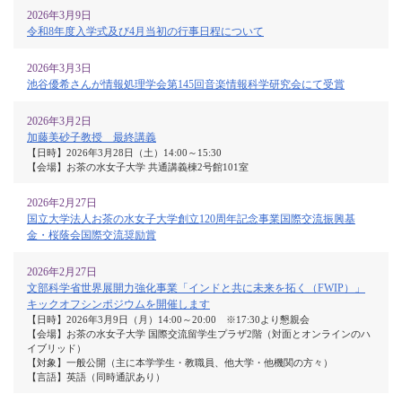
2026年3月9日
令和8年度入学式及び4月当初の行事日程について
2026年3月3日
池谷優希さんが情報処理学会第145回音楽情報科学研究会にて受賞
2026年3月2日
加藤美砂子教授 最終講義
【日時】2026年3月28日（土）14:00～15:30
【会場】お茶の水女子大学 共通講義棟2号館101室
2026年2月27日
国立大学法人お茶の水女子大学創立120周年記念事業国際交流振興基
金・桜蔭会国際交流奨励賞
2026年2月27日
文部科学省世界展開力強化事業「インドと共に未来を拓く（FWIP）」
キックオフシンポジウムを開催します
【日時】2026年3月9日（月）14:00～20:00 ※17:30より懇親会
【会場】お茶の水女子大学 国際交流留学生プラザ2階（対面とオンラインのハ
イブリッド）
【対象】一般公開（主に本学学生・教職員、他大学・他機関の方々）
【言語】英語（同時通訳あり）