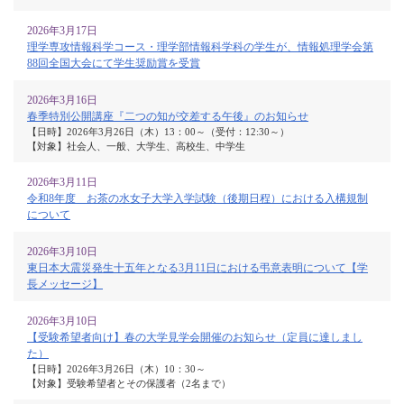
2026年3月17日
理学専攻情報科学コース・理学部情報科学科の学生が、情報処理学会第
88回全国大会にて学生奨励賞を受賞
2026年3月16日
春季特別公開講座『二つの知が交差する午後』のお知らせ
【日時】2026年3月26日（木）13：00～（受付：12:30～）
【対象】社会人、一般、大学生、高校生、中学生
2026年3月11日
令和8年度 お茶の水女子大学入学試験（後期日程）における入構規制
について
2026年3月10日
東日本大震災発生十五年となる3月11日における弔意表明について【学
長メッセージ】
2026年3月10日
【受験希望者向け】春の大学見学会開催のお知らせ（定員に達しまし
た）
【日時】2026年3月26日（木）10：30～
【対象】受験希望者とその保護者（2名まで）