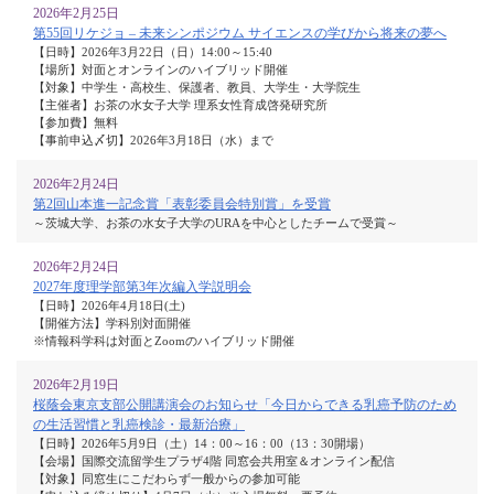
2026年2月25日
第55回リケジョ – 未来シンポジウム サイエンスの学びから将来の夢へ
【日時】2026年3月22日（日）14:00～15:40
【場所】対面とオンラインのハイブリッド開催
【対象】中学生・高校生、保護者、教員、大学生・大学院生
【主催者】お茶の水女子大学 理系女性育成啓発研究所
【参加費】無料
【事前申込〆切】2026年3月18日（水）まで
2026年2月24日
第2回山本進一記念賞「表彰委員会特別賞」を受賞
～茨城大学、お茶の水女子大学のURAを中心としたチームで受賞～
2026年2月24日
2027年度理学部第3年次編入学説明会
【日時】2026年4月18日(土)
【開催方法】学科別対面開催
※情報科学科は対面とZoomのハイブリッド開催
2026年2月19日
桜蔭会東京支部公開講演会のお知らせ「今日からできる乳癌予防のため
の生活習慣と乳癌検診・最新治療」
【日時】2026年5月9日（土）14：00～16：00（13：30開場）
【会場】国際交流留学生プラザ4階 同窓会共用室＆オンライン配信
【対象】同窓生にこだわらず一般からの参加可能