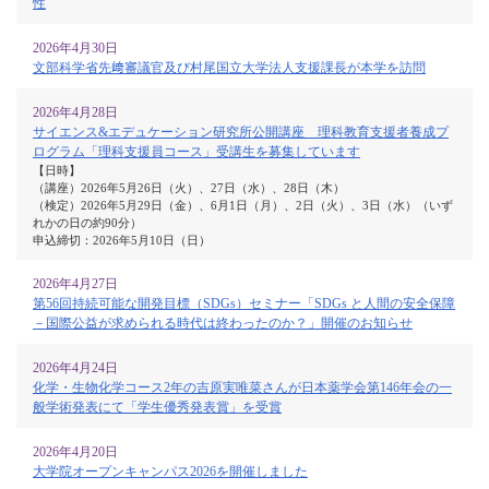
性
2026年4月30日
文部科学省先﨑審議官及び村尾国立大学法人支援課長が本学を訪問
2026年4月28日
サイエンス&エデュケーション研究所公開講座 理科教育支援者養成プ
ログラム「理科支援員コース」受講生を募集しています
【日時】
（講座）2026年5月26日（火）、27日（水）、28日（木）
（検定）2026年5月29日（金）、6月1日（月）、2日（火）、3日（水）（いず
れかの日の約90分）
申込締切：2026年5月10日（日）
2026年4月27日
第56回持続可能な開発目標（SDGs）セミナー「SDGs と人間の安全保障
－国際公益が求められる時代は終わったのか？」開催のお知らせ
2026年4月24日
化学・生物化学コース2年の吉原実唯菜さんが日本薬学会第146年会の一
般学術発表にて「学生優秀発表賞」を受賞
2026年4月20日
大学院オープンキャンパス2026を開催しました