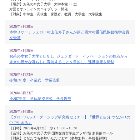
【場所】お茶の水女子大学 大学本館306室
対面とオンラインのハイブリッド開催
【対象】中学生・高校生、保護者、教員、大学生・大学院生
2026年3月30日
本学リサーチフェロー村山佳寿子さんが第23回木村重信民族藝術学会賞
を受賞
2026年3月26日
お茶の水女子大学とLIXIL、ジェンダード・イノベーションの観点から
未来の豊かな暮らしに寄与することを目的に、連携協定を締結
2026年3月23日
令和7年度 卒業式 学長告辞
2026年3月23日
令和7年度 学位記授与式 学長告辞
2026年3月18日
【グローバルリーダーシップ研究所セミナー】「世界と自分 つながりの
中で生きる」
【日時】2026年4月22日（水）15:00～16:30
【会場】お茶の水女子大学 国際交流留学生プラザ2階 多目的ホール
【対象】どなたでも参加いただけます（参加無料・事前登録制）