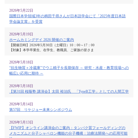
2026年5月22日
国際日本学領域3年の柄田千尋さんが日本語学会にて「2025年度日本語
学会論文賞」を受賞
2026年5月19日
ホームカミングデイ 2026 開催のご案内
【開催日時】2026年5月30日（土曜日）10：00～17：00
【対象】本学卒業生、在学生、教職員、ご家族の皆さま
2026年5月18日
“抗生物質＋冷蔵庫”でウニ精子を長期保存 ～ 研究・水産・教育現場への
幅広い応用に期待 ～
2026年5月18日
【第31回 桜蔭塾 講演会】太田 裕治氏 「TypeB工学」としての人間工学
2026年5月14日
第57回 リケジョー未来シンポジウム
2026年5月13日
【FWIP】オンライン講演会のご案内：タンパク質フォールディングの
メカニズムと分子シャペロン機能の分子機構：治療法開発への応用可能