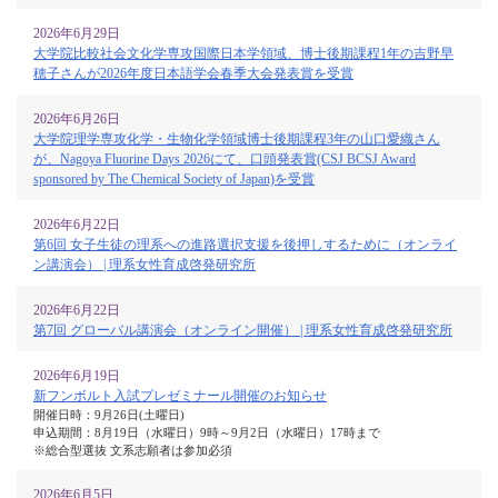
2026年6月29日
大学院比較社会文化学専攻国際日本学領域、博士後期課程1年の吉野早
穂子さんが2026年度日本語学会春季大会発表賞を受賞
2026年6月26日
大学院理学専攻化学・生物化学領域博士後期課程3年の山口愛織さん
が、Nagoya Fluorine Days 2026にて、口頭発表賞(CSJ BCSJ Award
sponsored by The Chemical Society of Japan)を受賞
2026年6月22日
第6回 女子生徒の理系への進路選択支援を後押しするために（オンライ
ン講演会） | 理系女性育成啓発研究所
2026年6月22日
第7回 グローバル講演会（オンライン開催） | 理系女性育成啓発研究所
2026年6月19日
新フンボルト入試プレゼミナール開催のお知らせ
開催日時：9月26日(土曜日)
申込期間：8月19日（水曜日）9時～9月2日（水曜日）17時まで
※総合型選抜 文系志願者は参加必須
2026年6月5日