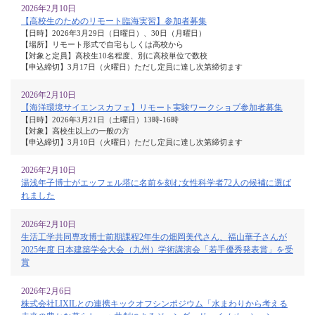
2026年2月10日
【高校生のためのリモート臨海実習】参加者募集
【日時】2026年3月29日（日曜日）、30日（月曜日）
【場所】リモート形式で自宅もしくは高校から
【対象と定員】高校生10名程度、別に高校単位で数校
【申込締切】3月17日（火曜日）ただし定員に達し次第締切ます
2026年2月10日
【海洋環境サイエンスカフェ】リモート実験ワークショプ参加者募集
【日時】2026年3月21日（土曜日）13時-16時
【対象】高校生以上の一般の方
【申込締切】3月10日（火曜日）ただし定員に達し次第締切ます
2026年2月10日
湯浅年子博士がエッフェル塔に名前を刻む女性科学者72人の候補に選ば
れました
2026年2月10日
生活工学共同専攻博士前期課程2年生の畑岡美代さん、福山華子さんが
2025年度 日本建築学会大会（九州）学術講演会「若手優秀発表賞」を受
賞
2026年2月6日
株式会社LIXILとの連携キックオフシンポジウム「水まわりから考える