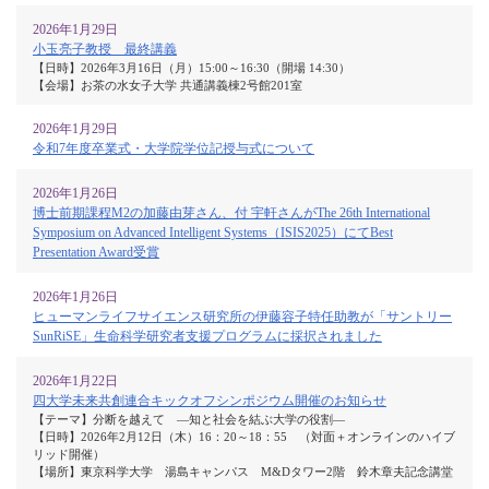
2026年1月29日
小玉亮子教授 最終講義
【日時】2026年3月16日（月）15:00～16:30（開場 14:30）
【会場】お茶の水女子大学 共通講義棟2号館201室
2026年1月29日
令和7年度卒業式・大学院学位記授与式について
2026年1月26日
博士前期課程M2の加藤由芽さん、付 宇軒さんがThe 26th International
Symposium on Advanced Intelligent Systems（ISIS2025）にてBest
Presentation Award受賞
2026年1月26日
ヒューマンライフサイエンス研究所の伊藤容子特任助教が「サントリー
SunRiSE」生命科学研究者支援プログラムに採択されました
2026年1月22日
四大学未来共創連合キックオフシンポジウム開催のお知らせ
【テーマ】分断を越えて ―知と社会を結ぶ大学の役割―
【日時】2026年2月12日（木）16：20～18：55 （対面＋オンラインのハイブ
リッド開催）
【場所】東京科学大学 湯島キャンパス M&Dタワー2階 鈴木章夫記念講堂