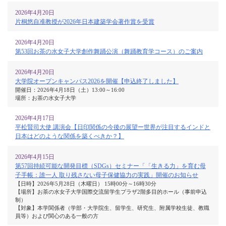
2026年4月20日
片桐悠自准教授が2026年日本建築学会著作賞を受賞
2026年4月20日
第53回お茶の水女子大学創作舞踊公演（舞踊教育学コース）のご案内
2026年4月20日
大学院オープンキャンパス2026を開催【申込終了しました】
開催日：2026年4月18日（土）13:00～16:00
場所：お茶の水女子大学
2026年4月17日
平松賢司大使 講演会【日印関係の今後の展望ー世界が注目するインドと
日本はどのような関係を築くべきか？】
2026年4月15日
第57回持続可能な開発目標（SDGs）セミナー「「生きる力」を育む母
子手帳：誰一人 取り残さない母子保健協力の実践」開催のお知らせ
【日時】2026年5月28日（木曜日） 15時00分～16時30分
【場所】お茶の水女子大学国際交流留学生プラザ2階多目的ホール（事前申込
制）
【対象】本学関係者（学部・大学院生、留学生、研究生、附属学校生徒、教職
員等）および関心のある一般の方