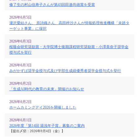
修了生の村山佳寿子さんが第43回田邉尚雄賞を受賞
2026年6月5日
瀧沢愛結さん、 原詩織さん、高田梓沙さんが情報処理推進機構「未踏タ
ーゲット事業」に採択
2026年6月3日
桜蔭会研究奨励賞・大学院博士後期課程研究奨励賞・小澤美奈子奨学金
授与式を挙行
2026年6月3日
みがかずば奨学金授与式及び学部生成績優秀者奨学金授与式を挙行
2026年6月2日
「生成AI時代の教育の未来」開催のお知らせ
2026年6月2日
ホームカミングデイ2026を開催しました
2026年6月1日
2026年度「第14回 湯浅年子賞」募集のご案内
【提出〆切：2026年9月4日（金）】