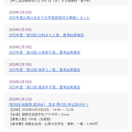
【申し込み締め切り】4月7日（火）※入場無料・要予約
2026年2月19日
2025年度お茶の水女子大学賞授賞式を開催しました
2026年2月19日
2025年度「第10回 辻村みちよ賞」選考結果報告
2026年2月19日
2025年度「第10回 小泉郁子賞」選考結果報告
2026年2月19日
2025年度「第10回 保井コノ賞」選考結果報告
2026年2月19日
2025年度「第13回 湯浅年子賞」選考結果報告
2026年2月12日
[第30回 桜蔭塾 講演会] 茨木 秀行氏 申込受付中！
【日時】2026年4月19日(日) 14:00 ～ 15:30
【会場】国際交流留学生プラザ4F + Zoom
【募集人数】100名（先着順）
【参加費】桜蔭会会員・お茶大在学生：無料、一般：1,000円