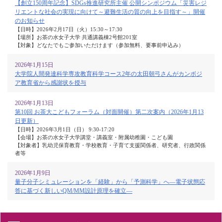
【創立150周年記念】SDGs推進研究所主催 公開シンポジウム「災害レジ
リエントな社会の実現に向けて～避難生活の質の向上を目指す～」開催
のお知らせ
【日時】2026年2月17日（火）15:30～17:30
【場所】お茶の水女子大学 共通講義棟2号館201室
【対象】どなたでもご参加いただけます（参加無料、要事前申込み）
2026年1月15日
大学院人間発達科学専攻教育科学コース2年の太田朝弓さんがカンボジ
ア教育省から感謝状を授与
2026年1月13日
第10回 お茶大こどもフォーラム（対面開催）第二次案内（2026年1月13
日更新）
【日時】2026年3月1日（日） 9:30-17:20
【会場】お茶の水女子大学講堂・講義室・附属幼稚園・こども園
【対象者】乳幼児保育教育・学校教育・子育て支援関係者、研究者、行政関係
者等
2026年1月9日
量子分子シミュレーションを「経験」から「予測科学」へ―電子状態応
答に基づく新しいQM/MM設計原理を確立―