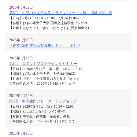
2026年1月22日
第8回 お茶の水女子大学「ライフ×アート」展 福祉は潜む展
【日時】2月14日11:00～17:00／2月15日9:00～17:30
【会場】お茶の水女子大学 国際交流留学生プラザ2F
【対象】どなたでもご参加いただけます(要参加申込)
2026年1月19日
『創立150周年記念写真集』を刊行しました
2026年1月16日
第8回 ロボットプログラミングセミナー
【日時】2026年2月11日（水・祝）13:30～15:15
【場所】お茶の水女子大学 大学本館306室
【対象】中学生 ※保護者の方も見学できます
◇事前申込〆切 2026年2月9日（月）まで
2026年1月16日
第5回 中高生向けリーダーシップセミナー
【日時】2026年2月8日（日）10:30～12:00
【場所】Zoomによるオンライン開催
【対象】中学生・高校生、保護者、教員
◇事前申込〆切 2026年2月5日（木）まで
2026年1月15日