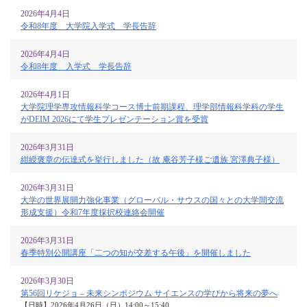
2026年4月4日
令和8年度 大学院入学式 学長告辞
2026年4月4日
令和8年度 入学式 学長告辞
2026年4月1日
大学院理学専攻情報科学コース博士前期課程、理学部情報科学科の学生
がDEIM 2026にて学生プレゼンテーション賞を受賞
2026年3月31日
紺綬褒章の伝達式を挙行しました（故 庵谷芳子様ご遺族 宮澤典子様）
2026年3月31日
大学の世界展開力強化事業（グローバル・サウスの国々との大学間交流
形成支援）令和7年度採択校連絡会開催
2026年3月31日
春季特別公開講座「二つの知が交差する午後」を開催しました
2026年3月30日
第56回リケジョ – 未来シンポジウム サイエンスの学びから将来の夢へ
【日時】2026年4月26日（日）14:00～15:40