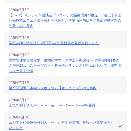
2026年7月7日
【FWIP】オンライン講演会「ベニバナの品種改良の推進：R遺伝子およ
び病原菌エフェクター解析を活用した主要病原菌に対する病害抵抗性の
開発」のご案内
2026年7月6日
学報—OCHADAI GAZETTE— の最新号が発行されました
2026年7月6日
大学院理学専攻化学・生物化学コース博士前期課程2年の菊池明日香さ
んが第23回ホストーゲスト・超分子化学シンポジウムにおいて、優秀ポ
スター賞を受賞
2026年7月3日
第27回国際日本学シンポジウム【オンライン】のご案内
2026年7月1日
上垣外明子さんがOutstanding Student Poster Awardを受賞
2026年6月30日
エジプト社会連帯省副大臣一行が本学を訪問、視察・意見交換を行
いました